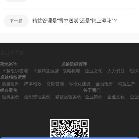
精益管理是“雪中送炭”还是“锦上添花”？
下一篇
全业务导航
落地咨询
卓越组织管理
卓越组织管理
卓越精益运营
战略梳理
企业文化
人力资源
组织
卓越精益运营
质量提升
降本增效
交期管理
标准化建设
全员改善
精益生产
经典案例
关于我们
经典案例
组织管理案例
精益运营案例
企业简介
企业文化
企业