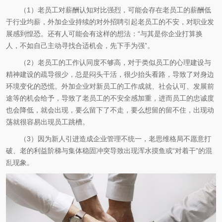
（1）老员工对薪酬认知对比强烈，可能会存在老员工的薪酬低
于行业均薪，外加企业持续的对外招聘引起老员工的不安，对职业发
展感到惶恐。还有人可能会有这样的想法：“与其是你企业打算换
人，不如自己主动寻找合适机会，先下手为强”。
（2）老员工的工作认同度不够高，对于类似员工的心理建设与
精神建设的疏导很少，总是闷头干活，很少抬头看路，导致了对身边
环境变化的恐慌。外加企业对新员工的工作成就、社会认可、发展前
途等的机会给予，导致了老员工的不安全感加重，进而员工的忠诚度
也会降低，就会出现，要么留下了不走，要么想留的留不住，出现动
荡就很容易出现员工跳槽。
（3）因为新人引进造成企业管理不统一，老思维格局不愿意打
破、老的利益阶梯与集体稳固冲突导致出现浑水摸鱼或“对着干”的混
乱现象。