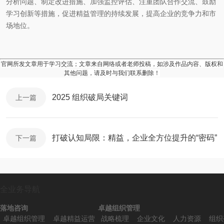
分析问题、制定改进措施、加强监控评估、注重团队合作交流、鼓励
学习创新等措施，促进精益管理的持续发展，提高企业的竞争力和市
场地位。
官网所发文章用于学习交流；文章来自网络或者老师投稿，如涉及作品内容、版权和
其他问题，请及时与我们联系删除！
2025 组织破局关键词
上一篇
打破认知局限：精益，企业全方位提升的“密码”
下一篇
全业务导航
落地咨询
卓越组织管理
卓越组织管理
卓越精益运营
战略梳理
企业文化
人力资源
组织