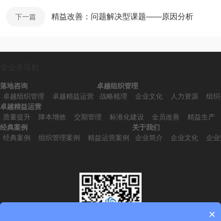
精益改善：问题解决型课题——原因分析
下一篇
全业务导航
落地咨询
卓越组织管理
卓越组织管理
卓越精益运营
战略梳理
企业文化
人力资源
组织
卓越精益运营
质量提升
降本增效
交期管理
标准化建设
全员改善
精益生产
经典案例
关于我们
经典案例
组织管理案例
精益运营案例
企业简介
企业文化
企业
×