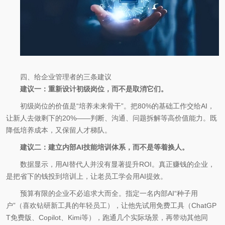
四、给企业管理者的三条建议
建议一：重新设计初级岗位，而不是取消它们。
初级岗位的价值是“培养未来骨干”。把80%的基础工作交给AI，
让新人去做剩下的20%——判断、沟通、问题拆解等高价值能力。既
降低培养成本，又保留人才梯队。
建议二：建立内部AI技能培训体系，而不是等着换人。
数据显示，用AI替代人并没有显著提升ROI。真正赚钱的企业，
是把省下的钱投到培训上，让老员工学会用AI提效。
预算有限的企业不必追求大而全。指定一名内部AI“种子用
户”（喜欢钻研新工具的年轻员工），让他先试用免费工具（ChatGP
T免费版、Copilot、Kimi等），跑通几个实际场景，再带动其他同