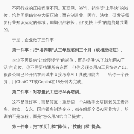
不同行业的压缩程度不同。互联网、咨询、销售等“上手快”的岗
位，培养周期确实被大幅压缩；而在制造业、医疗、法律、研发等需
要行业知识沉淀的领域，周期仍然较长，但“更快上手”的趋势是共通
的。
于是，企业做了三件事：
第一件事：把“培养期”从三年压缩到三个月（或相应缩短）。
企业不再提供“让你慢慢学”的岗位，而是提供“来了就能用AI干
活”的岗位。你不需要精通所有东西，但你必须会用AI工具快速产出。
很多公司已经开始在面试中直接考察AI工具使用能力——给你一个任
务，用ChatGPT或Copilot在15分钟内完成。
第二件事：对存量员工进行AI再培训。
这不是做好事，而是算账：重新招一个AI熟手比培训老员工贵得
多。微软、安永、国内很多制造企业，都在组织全员AI素养培训。培
训的不是编程，而是“怎么用AI给自己提效”。
第三件事：把“学历门槛”降低，“技能门槛”提高。