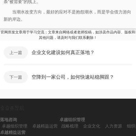
条“被需要”的线上。
当潮水改变方向，最好的应对不是抱怨潮水，而是学会借力游向
新的岸边。
官网所发文章用于学习交流；文章来自网络或者老师投稿，如涉及作品内容、版权和
其他问题，请及时与我们联系删除！
企业文化建设如何真正落地？
上一篇
空降到一家公司，如何快速站稳脚跟？
下一篇
全业务导航
落地咨询
卓越组织管理
卓越组织管理
卓越精益运营
战略梳理
企业文化
人力资源
组织
卓越精益运营