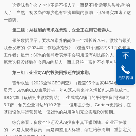
这意味着什么？企业不是不招人了，而是不招“需要从头教起”的
人了。当然，初级岗位减少也有经济周期的影响，但AI确实加速了这
一趋势。
第二组：AI技能的需求在暴涨，企业正在用它筛选人。
领英数据显示，要求AI素养的岗位一年增长近70%。微软与领英
联合发布的《2024年工作趋势指数》（覆盖31个国家约3.1万名知识
工作者）显示：66%的领导者表示不会聘用没有AI技能的人；71%更
愿意选择没经验但会用AI的新人，而非经验丰富但不会用AI的老人。
第三组：企业对AI的投资回报还在摸索期。
电话咨询
普华永道《2026全球CEO调查》（覆盖95个国家4454名CEO）
显示，56%的CEO表示过去一年AI既未带来收入增长也未降低成本。
IDC估算（该研究由微软赞助），生成式AI项目的平均投资回报率约
3.7倍，领先企业可达约10.3倍——但那是少数。Gartner更指出，在
基础设施与运营领域，仅28%的AI用例能完全实现ROI预期。
综合来看，多数企业还没从AI投资中真正赚到钱。企业正在做
的，不是大规模裁员，而是调整用人标准、缩短培养周期、重新定义