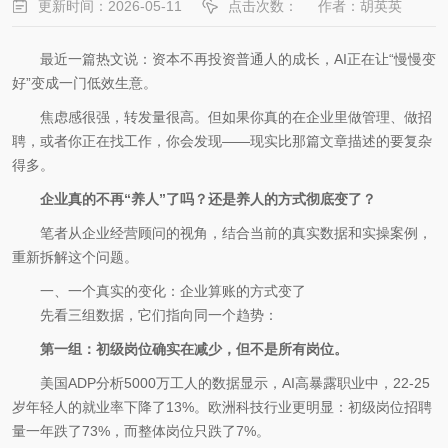
更新时间：2026-05-11
点击次数：
作者：胡英英
最近一篇热文说：资本不再投资普通人的成长，AI正在让“慢慢变
好”变成一门低效生意。
焦虑感很强，转发量很高。但如果你真的在企业里做管理、做招
聘，或者你正在找工作，你会发现——现实比那篇文章描述的要复杂
得多。
企业真的不再“养人”了吗？还是养人的方式彻底变了？
笔者从企业经营顾问的视角，结合当前的真实数据和实操案例，
重新拆解这个问题。
一、一个真实的变化：企业算账的方式变了
先看三组数据，它们指向同一个趋势：
第一组：初级岗位确实在减少，但不是所有岗位。
美国ADP分析5000万工人的数据显示，AI高暴露职业中，22-25
岁年轻人的就业率下降了13%。欧洲科技行业更明显：初级岗位招聘
量一年跌了73%，而整体岗位只跌了7%。