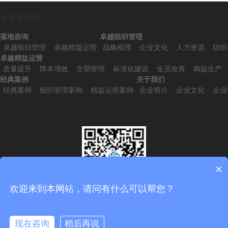
全业务导航
落地咨询
卓越组织管理
卓越组织管理
卓越精益运营
战略梳理
企业文化
人力资源
组织
卓越精益运营
质量提升
降本增效
交期管理
标准化建设
全员改善
精益生产
经典案例
关于我们
经典案例
组织管理案例
精益运营案例
企业简介
企业文化
企业
×
欢迎来到本网站，请问有什么可以帮您？
扫一扫，添加微信
现在咨询
稍后再说