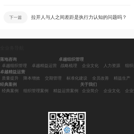
拉开人与人之间差距是执行力认知的问题吗？
下一篇
全业务导航
落地咨询
卓越组织管理
卓越组织管理
卓越精益运营
战略梳理
企业文化
人力资源
组织
卓越精益运营
质量提升
降本增效
交期管理
标准化建设
全员改善
精益生产
经典案例
关于我们
经典案例
组织管理案例
精益运营案例
企业简介
企业文化
企业