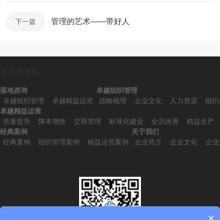
管理的艺术——带好人
下一篇
全业务导航
落地咨询
卓越组织管理
卓越组织管理
卓越精益运营
战略梳理
企业文化
人力资源
组织
卓越精益运营
质量提升
降本增效
交期管理
标准化建设
全员改善
精益生产
经典案例
关于我们
经典案例
组织管理案例
精益运营案例
企业简介
企业文化
企业
×