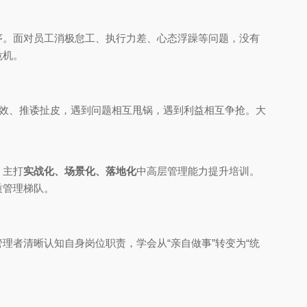
序。面对员工消极怠工、执行力差、心态浮躁等问题，没有
危机。
低效、推诿扯皮，遇到问题相互甩锅，遇到利益相互争抢。大
，主打
实战化、场景化、落地化
中高层管理能力提升培训。
质管理梯队。
者清晰认知自身岗位职责，学会从“亲自做事”转变为“统