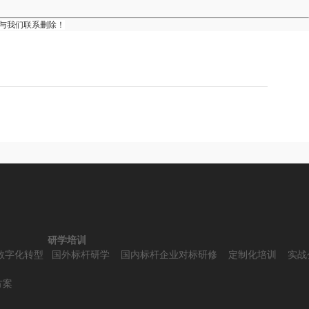
与我们联系删除！
研学培训
数字化转型
国外标杆研学
国内标杆企业对标研修
定制化培训
实战
方案