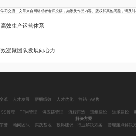
于学习交流；文章来自网络或者老师投稿，如涉及作品内容、版权和其他问题，请及时
造高效生产运营体系
有效凝聚团队发展向心力
变革
人才发展
薪酬绩效
人才优化
营销与销售
5S管理
TPM管理
供应链管理
流程再造
班组建设
道场建设
解决方案
荣誉
顾问团队
实践基地
投诉建议
行业解决方案
管理痛点解决