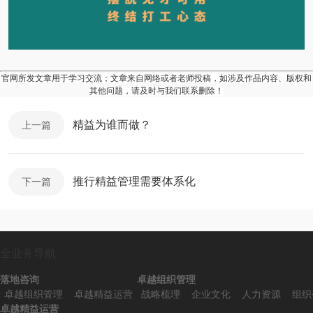
官网所发文章用于学习交流；文章来自网络或者老师投稿，如涉及作品内容、版权和
其他问题，请及时与我们联系删除！
精益为谁而做？
上一篇
推行精益管理需要体系化
下一篇
全业务导航
落地咨询
卓越组织管理
卓越组织管理
卓越精益运营
战略梳理
企业文化
人力资源
组织
卓越精益运营