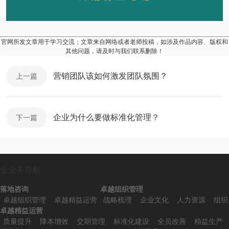
官网所发文章用于学习交流；文章来自网络或者老师投稿，如涉及作品内容、版权和
其他问题，请及时与我们联系删除！
营销团队该如何激发团队氛围？
上一篇
企业为什么要做标准化管理？
下一篇
全业务导航
落地咨询
卓越组织管理
卓越组织管理
卓越精益运营
战略梳理
企业文化
人力资源
组织
卓越精益运营
质量提升
降本增效
交期管理
标准化建设
全员改善
精益生产