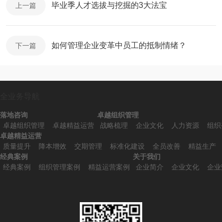
毕业季人才选拔与挖掘的3大法宝
上一篇
如何管理企业变革中员工的抵制情绪？
下一篇
全业务导航
落地咨询
卓越组织管理
卓越组织管理
卓越精益运营
战略梳理
企业文化
人力资源
组织
卓越精益运营
质量提升
降本增效
交期管理
标准化建设
全员改善
精益生产
经典案例
关于我们
经典案例
组织管理案例
精益运营案例
企业简介
企业文化
企业