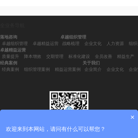
全业务导航
落地咨询
卓越组织管理
卓越组织管理
卓越精益运营
战略梳理
企业文化
人力资源
组织
卓越精益运营
质量提升
降本增效
交期管理
标准化建设
全员改善
精益生产
经典案例
关于我们
经典案例
组织管理案例
精益运营案例
企业简介
企业文化
企业
×
欢迎来到本网站，请问有什么可以帮您？
扫一扫，添加微信