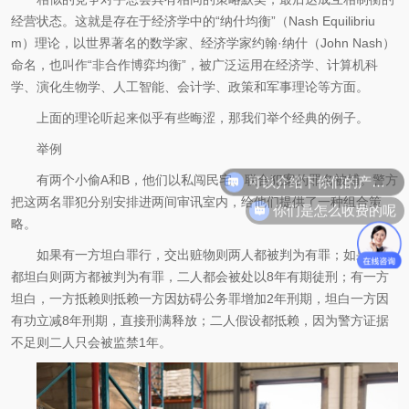
经营状态。这就是存在于经济学中的“纳什均衡”（Nash Equilibriu
m）理论，以世界著名的数学家、经济学家约翰·纳什（John Nash）
命名，也叫作“非合作博弈均衡”，被广泛运用在经济学、计算机科
学、演化生物学、人工智能、会计学、政策和军事理论等方面。
上面的理论听起来似乎有些晦涩，那我们举个经典的例子。
举例
可以介绍下你们的产品么
有两个小偷A和B，他们以私闯民宅、联合犯案的罪名被捕。警方
你们是怎么收费的呢
把这两名罪犯分别安排进两间审讯室内，给他们提供了一种组合策
略。
如果有一方坦白罪行，交出赃物则两人都被判为有罪；如果两方
都坦白则两方都被判为有罪，二人都会被处以8年有期徒刑；有一方
坦白，一方抵赖则抵赖一方因妨碍公务罪增加2年刑期，坦白一方因
有功立减8年刑期，直接刑满释放；二人假设都抵赖，因为警方证据
不足则二人只会被监禁1年。