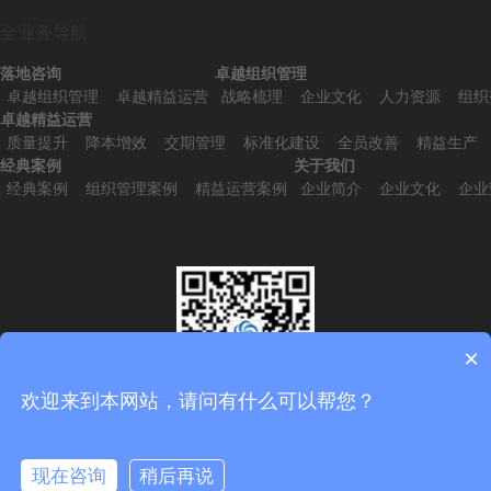
全业务导航
落地咨询
卓越组织管理
卓越组织管理
卓越精益运营
战略梳理
企业文化
人力资源
组织
卓越精益运营
质量提升
降本增效
交期管理
标准化建设
全员改善
精益生产
经典案例
关于我们
经典案例
组织管理案例
精益运营案例
企业简介
企业文化
企业
×
欢迎来到本网站，请问有什么可以帮您？
扫一扫，添加微信
现在咨询
稍后再说