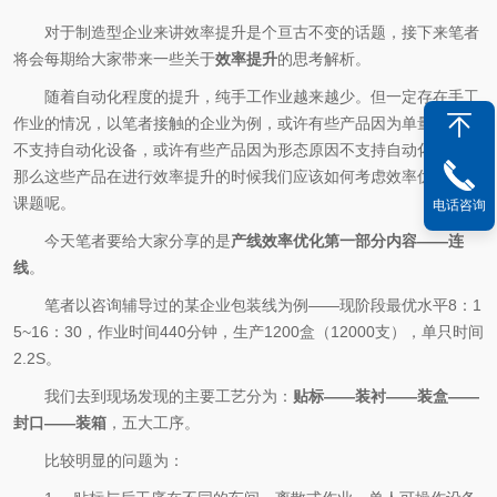
对于制造型企业来讲效率提升是个亘古不变的话题，接下来笔者
将会每期给大家带来一些关于
效率提升
的思考解析。
随着自动化程度的提升，纯手工作业越来越少。但一定存在手工
作业的情况，以笔者接触的企业为例，或许有些产品因为单量的原因
不支持自动化设备，或许有些产品因为形态原因不支持自动化设备。
那么这些产品在进行效率提升的时候我们应该如何考虑效率优化这个
课题呢。
电话咨询
今天笔者要给大家分享的是
产线效率优化第一部分内容——连
线
。
笔者以咨询辅导过的某企业包装线为例——现阶段最优水平8：1
5~16：30，作业时间440分钟，生产1200盒（12000支），单只时间
2.2S。
我们去到现场发现的主要工艺分为：
贴标——装衬——装盒——
封口——装箱
，五大工序。
比较明显的问题为：