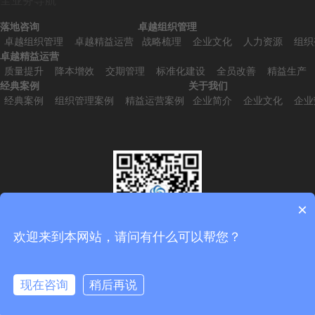
全业务导航
落地咨询
卓越组织管理
卓越组织管理
卓越精益运营
战略梳理
企业文化
人力资源
组织
卓越精益运营
质量提升
降本增效
交期管理
标准化建设
全员改善
精益生产
经典案例
关于我们
经典案例
组织管理案例
精益运营案例
企业简介
企业文化
企业
×
欢迎来到本网站，请问有什么可以帮您？
扫一扫，添加微信
现在咨询
稍后再说
在线咨询
拨打电话
Copyright © 2011-2026 网站备案号：
京ICP备2022011287号