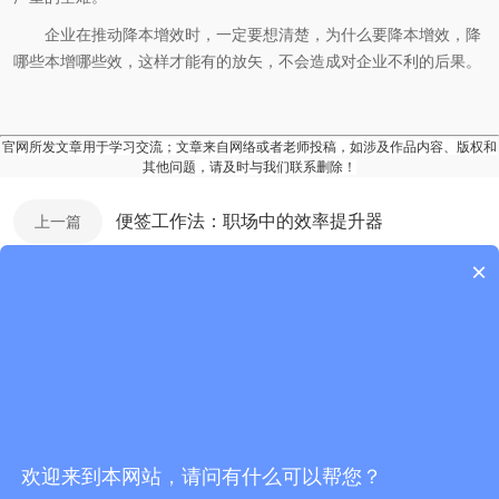
企业在推动降本增效时，一定要想清楚，为什么要降本增效，降
哪些本增哪些效，这样才能有的放矢，不会造成对企业不利的后果。
官网所发文章用于学习交流；文章来自网络或者老师投稿，如涉及作品内容、版权和
其他问题，请及时与我们联系删除！
便签工作法：职场中的效率提升器
上一篇
×
掌握“五度法”，轻松应对跨部门沟通协作问题
下一篇
全业务导航
落地咨询
卓越组织管理
欢迎来到本网站，请问有什么可以帮您？
卓越组织管理
卓越精益运营
战略梳理
企业文化
人力资源
组织