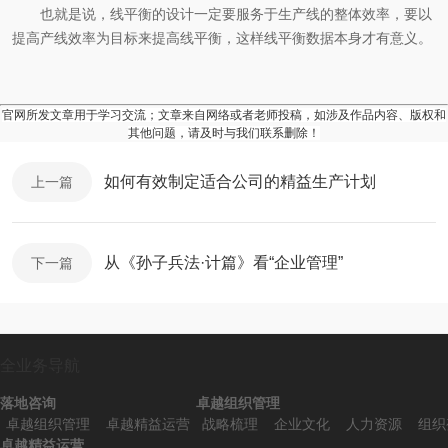
也就是说，线平衡的设计一定要服务于生产线的整体效率，要以
提高产线效率为目标来提高线平衡，这样线平衡数据本身才有意义。
官网所发文章用于学习交流；文章来自网络或者老师投稿，如涉及作品内容、版权和
其他问题，请及时与我们联系删除！
如何有效制定适合公司的精益生产计划
上一篇
从《孙子兵法·计篇》看“企业管理”
下一篇
全业务导航
落地咨询
卓越组织管理
卓越组织管理
卓越精益运营
战略梳理
企业文化
人力资源
组织
卓越精益运营