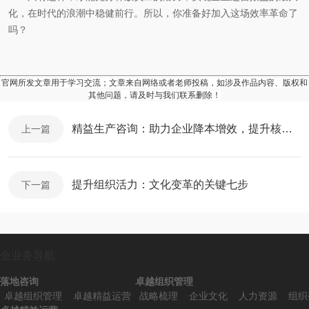
化，在时代的浪潮中稳健前行。所以，你准备好加入这场效率革命了
吗？
官网所发文章用于学习交流；文章来自网络或者老师投稿，如涉及作品内容、版权和
其他问题，请及时与我们联系删除！
精益生产咨询：助力企业降本增效，提升核心竞争力
上一篇
提升组织活力：文化变革的关键七步
下一篇
全业务导航
落地咨询
卓越组织管理
卓越组织管理
卓越精益运营
战略梳理
企业文化
人力资源
组织