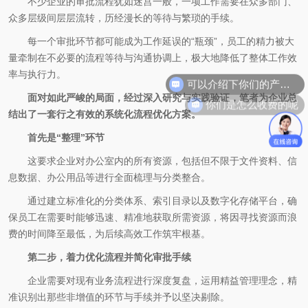
不少企业的审批流程犹如迷宫一般，一项工作需要在众多部门、
众多层级间层层流转，历经漫长的等待与繁琐的手续。
每一个审批环节都可能成为工作延误的“瓶颈”，员工的精力被大
量牵制在不必要的流程等待与沟通协调上，极大地降低了整体工作效
可以介绍下你们的产品么
率与执行力。
你们是怎么收费的呢
面对如此严峻的局面，经过深入研究与实践验证，笔者为企业总
结出了一套行之有效的系统化流程优化方案。
首先是“整理”环节
这要求企业对办公室内的所有资源，包括但不限于文件资料、信
息数据、办公用品等进行全面梳理与分类整合。
通过建立标准化的分类体系、索引目录以及数字化存储平台，确
保员工在需要时能够迅速、精准地获取所需资源，将因寻找资源而浪
费的时间降至最低，为后续高效工作筑牢根基。
第二步，着力优化流程并简化审批手续
企业需要对现有业务流程进行深度复盘，运用精益管理理念，精
准识别出那些非增值的环节与手续并予以坚决剔除。