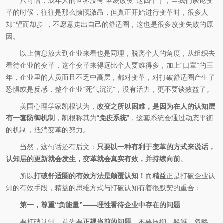
只可惜，成年人的世界没有“容易改变”这四个字，当我们谈论变
革的时候，往往是那么慷慨激昂，但真正开始进行变革时，很多人
却“望而却步”，不愿意走出自己的舒适圈，这也是很多改变失败的原
因。
以上信息放大到企业来看也是同理，脱离个人的角度，从组织去
看待企业的变革，这个变革来得远比个人要难得多，加上“口罩”的三
年，企业里的人员而且不乏中高层，都对变革，对打破舒适圈产生了
恐惧或是反感，整个企业“死气沉沉”，没有活力，更不要谈效益了。
美国心理学家凯根认为，
改变之所以困难，是因为在人的认知层
有一套防御机制
，凯根称其为“
免疫系统
”，这套系统会通过动态平衡
的机制，抵消变革的努力。
当然，这句话还有后文：
只要以一种有利于变革的方式来说话，
认知层的更新就会发生，变革就会真实有效，并持续向前
。
所以
打破舒适圈的有效方法是颠覆认知！
而
精益
正是打破企业认
知的有效手段，精益的思维方式与打破认知有着很默契的重合：
第一，尊重“负能量”——理性看待企业中存在的问题
要打破认知，首先要
正视当前的问题
，不要压抑、躲避、忽略，