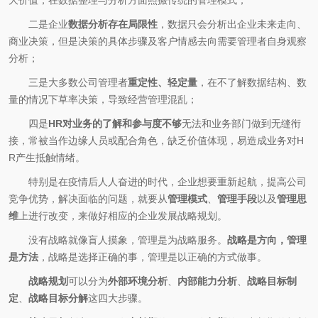
大价值，在数据整理与分析方面照搬传统的管理模式；
二是企业
数据分析存在局限性
，数据只会分析出企业未来走向、
商业决策，但是决策的具体步骤及客户情感去向需要管理者自身观察
分析；
三是大多数公司管理者
重定性、轻定量
，在不了解数据结构、数
量的情况下草率决策，导致经营管理混乱；
四是
HR对业务的了解和参与度不够
无法和业务部门做到无缝衔
接，常被当作边缘人员或配合角色，缺乏价值体现，易造成业务对H
R产生抵触情绪。
特别是在疫情后人人奋进的时代，企业想要重新起航，提高公司
竞争优势，解决面临的问题，就要从
管理模式
、
管理手段
以及
管理思
维
上进行改变，来做好相应的企业发展战略规划。
没有战略就像盲人摸象，管理是为战略服务。
战略是方向，管理
是方法
，战略是选择正确的事，管理是以正确的方式做事。
战略规划
可以分为
外部环境分析
、
内部能力分析
、
战略目标制
定
、
战略目标分解
这四大步骤。