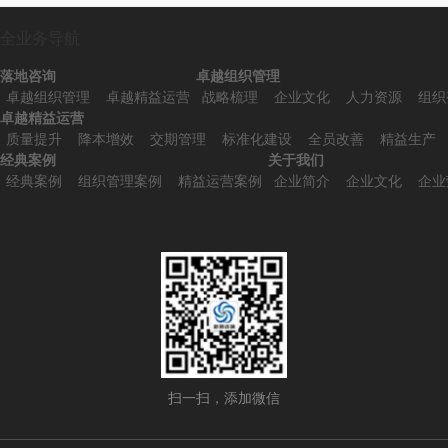
全业务导航
落地咨询
卓越组织管理
卓越组织管理
卓越精益运营
战略梳理
企业文化
人力资源
组织
卓越精益运营
质量提升
降本增效
交期管理
标准化建设
全员改善
精益生产
经典案例
关于我们
经典案例
组织管理案例
精益运营案例
企业简介
企业文化
企业
扫一扫，添加微信