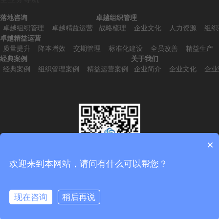
落地咨询
卓越组织管理
卓越组织管理
卓越精益运营
战略梳理
企业文化
人力资源
组织
卓越精益运营
质量提升
降本增效
交期管理
标准化建设
全员改善
精益生产
经典案例
关于我们
经典案例
组织管理案例
精益运营案例
企业简介
企业文化
企业
×
欢迎来到本网站，请问有什么可以帮您？
扫一扫，添加微信
现在咨询
稍后再说
在线咨询
拨打电话
Copyright © 2011-2026 网站备案号：
京ICP备2022011287号