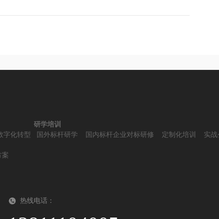
研学培训
数字化转型
国外标杆研学
国内标杆企业对标研修
定制化培训
实战
方案
热线电话：