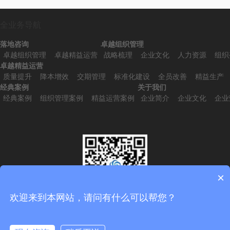
全业务导航
落地咨询
卓越组织管理
卓越组织管理
卓越精益运营
战略梳理
企业文化
人力资源
组织
卓越精益运营
质量提升
降本增效
交期管理
标准化建设
全员改善
精益生产
经典案例
关于我们
经典案例
组织管理案例
精益运营案例
企业简介
企业文化
企业
×
欢迎来到本网站，请问有什么可以帮您？
扫一扫，添加微信