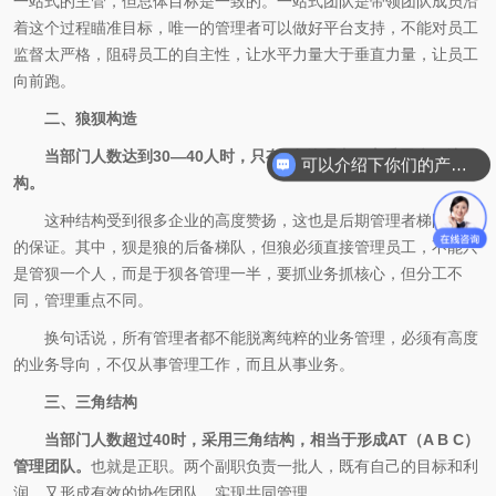
一站式的主管，但总体目标是一致的。一站式团队是带领团队成员沿
着这个过程瞄准目标，唯一的管理者可以做好平台支持，不能对员工
监督太严格，阻碍员工的自主性，让水平力量大于垂直力量，让员工
向前跑。
二、狼狈构造
当部门人数达到30—40人时，只有2名管理者，应采用狼狈结
可以介绍下你们的产品么
构。
这种结构受到很多企业的高度赞扬，这也是后期管理者梯队建设
的保证。其中，狈是狼的后备梯队，但狼必须直接管理员工，不能只
是管狈一个人，而是于狈各管理一半，要抓业务抓核心，但分工不
同，管理重点不同。
换句话说，所有管理者都不能脱离纯粹的业务管理，必须有高度
的业务导向，不仅从事管理工作，而且从事业务。
三、三角结构
当部门人数超过40时，采用三角结构，相当于形成AT（A B C）
管理团队。
也就是正职。两个副职负责一批人，既有自己的目标和利
润，又形成有效的协作团队，实现共同管理。