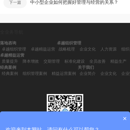
中小型企业如何把握好管理与经营的关系？
下一篇
全业务导航
落地咨询
卓越组织管理
卓越组织管理
卓越精益运营
战略梳理
企业文化
人力资源
组织
卓越精益运营
质量提升
降本增效
交期管理
标准化建设
全员改善
精益生产
经典案例
关于我们
经典案例
组织管理案例
精益运营案例
企业简介
企业文化
企业
×
欢迎来到本网站，请问有什么可以帮您？