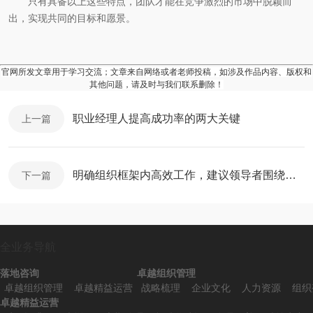
只有具备以上这些特点，团队才能在竞争激烈的市场中脱颖而
出，实现共同的目标和愿景。
官网所发文章用于学习交流；文章来自网络或者老师投稿，如涉及作品内容、版权和
其他问题，请及时与我们联系删除！
职业经理人提高成功率的两大关键
上一篇
明确组织框架内高效工作，建议领导者围绕五个关键问题讨论——新
下一篇
全业务导航
落地咨询
卓越组织管理
卓越组织管理
卓越精益运营
战略梳理
企业文化
人力资源
组织
卓越精益运营