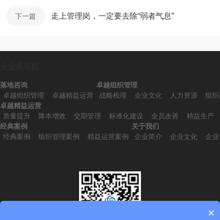
走上管理岗，一定要去除“弱者气息”
下一篇
全业务导航
落地咨询
卓越组织管理
卓越组织管理
卓越精益运营
战略梳理
企业文化
人力资源
组织
卓越精益运营
质量提升
降本增效
交期管理
标准化建设
全员改善
精益生产
经典案例
关于我们
经典案例
组织管理案例
精益运营案例
企业简介
企业文化
企业
×