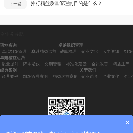
推行精益质量管理的目的是什么？
下一篇
全业务导航
落地咨询
卓越组织管理
卓越组织管理
卓越精益运营
战略梳理
企业文化
人力资源
组织
卓越精益运营
质量提升
降本增效
交期管理
标准化建设
全员改善
精益生产
经典案例
关于我们
经典案例
组织管理案例
精益运营案例
企业简介
企业文化
企业
×