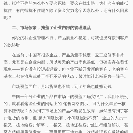
钱，抵抗不住的怎么办？要么死掉，要么在找出路，为什么有的能抵
抗住，有的抵抗不住呢？除了资金实力这个因素以外，还有什么因素
呢？
二、市场假象，掩盖了企业内部的管理混乱
你说的我企业管理不行，产品质量不稳定，可我也没有接到客户
的投诉呀
在当前，中国有很多企业，产品质量不稳定，返工返修率非常
高，尤其是在企业内部，所以每天的产出率也很低，但确实存在着怪
现象——客户没有投诉或退货，但企业不断开发新的客户，老的客户
基本上都在流失或处于半死不活的状态，暂时能让老板高兴一阵子。
市场覆盖面广，月出货量也不错，到了年底也能赚到钱
中国一部分企业的产品在市场上的覆盖面确实很广，我们不说别
的，就看看这些企业的网站上的-销售网络图示。可为什么年底一核
算不赚钱呢？因为到了市场上的产品不断发生故障，虽然没有到了客
户退货的地步，但“超大问题没有，小问题层出不穷”，企业的人员一
拨又一拨地给客户解释，一拨又一拨地派往客户处进行维修解决，甚
至有些问题重复发生，一而再再而三地发生，这些处理客户反馈的问