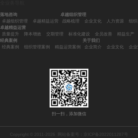
全业务导航
落地咨询
卓越组织管理
卓越组织管理
卓越精益运营
战略梳理
企业文化
人力资源
组织
卓越精益运营
质量提升
降本增效
交期管理
标准化建设
全员改善
精益生产
经典案例
关于我们
经典案例
组织管理案例
精益运营案例
企业简介
企业文化
企业
扫一扫，添加微信
Copyright © 2011-2026 网站备案号：
京ICP备2022011287号