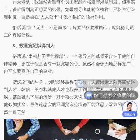
作为老板，我当然希望每个员工都能严格遵守规章制度，但事实
上，很难得到真正想要的结果。如果领导者能树立榜样，严格遵守管
理制度，自然会在“人人公平”中发挥很好的领导作用。
俗话说“律己无声，不怒而威”，只要严格要求自己，就能得到员
工的真诚信服。
3、数量宽足以得到人
俗话说:“宰相肚子里能撑船”，一个领导人的威望不仅在于他的自
律精神，更在于他是否有一颗宽容的心。虽然不会像天地那样宽广，
但至少要宽容自己的事业。
可以介绍下你们的产品么
楚汉之间的斗争，刘邦最终赢得了项羽，关键因素是刘邦能够得
到人才，韩信、英布和其他人才也取决于刘邦的宽容，允许下属犯错
你们是怎么收费的呢
误，甚至容忍下属的污渍；对于项羽来说，西楚霸王不能容忍下属。
他心胸狭窄，最终连忠实的亚洲父亲范增都不能容忍，双方的成败当
然一目了然。