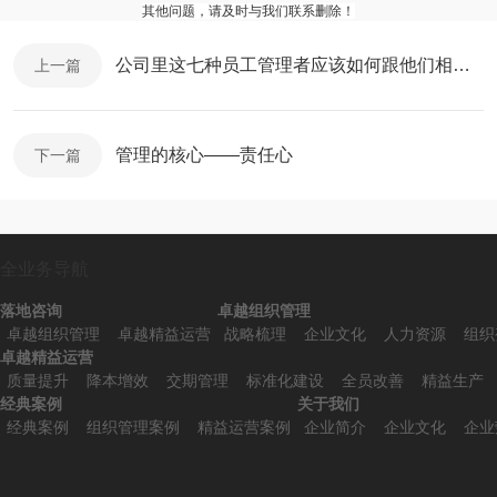
其他问题，请及时与我们联系删除！
公司里这七种员工管理者应该如何跟他们相处？
上一篇
管理的核心——责任心
下一篇
全业务导航
落地咨询
卓越组织管理
卓越组织管理
卓越精益运营
战略梳理
企业文化
人力资源
组织
卓越精益运营
质量提升
降本增效
交期管理
标准化建设
全员改善
精益生产
经典案例
关于我们
经典案例
组织管理案例
精益运营案例
企业简介
企业文化
企业