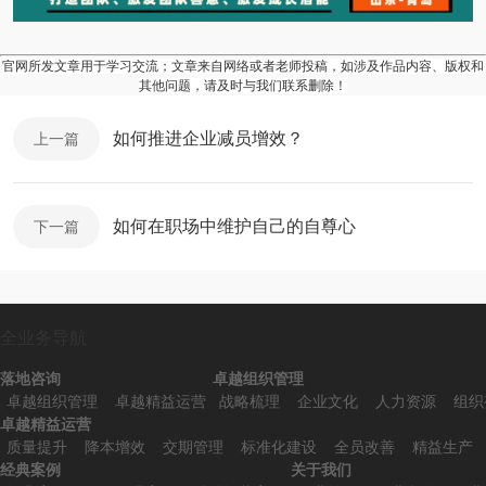
官网所发文章用于学习交流；文章来自网络或者老师投稿，如涉及作品内容、版权和
其他问题，请及时与我们联系删除！
如何推进企业减员增效？
上一篇
如何在职场中维护自己的自尊心
下一篇
全业务导航
落地咨询
卓越组织管理
卓越组织管理
卓越精益运营
战略梳理
企业文化
人力资源
组织
卓越精益运营
质量提升
降本增效
交期管理
标准化建设
全员改善
精益生产
经典案例
关于我们