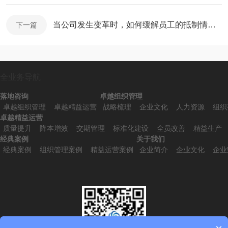
当公司发生变革时，如何缓解员工的抵制情绪(4)
下一篇
全业务导航
落地咨询
卓越组织管理
卓越组织管理
卓越精益运营
战略梳理
企业文化
人力资源
组织
卓越精益运营
质量提升
降本增效
交期管理
标准化建设
全员改善
精益生产
经典案例
关于我们
经典案例
组织管理案例
精益运营案例
企业简介
企业文化
企业