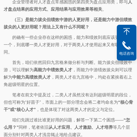
企业管理者对人才盘点常感困惑的第四类为盘点应用类，即与
人
才盘点结果的应用方式、应用结果与应用效果等相关
。
（三）是能力拔尖但绩效中游的人更好用，还是能力中游但绩效
拔尖的人更好用呢？用法上又有什么不同呢？
的确有一些企业存在这样的困惑，能力和绩效到底应该更看重哪
一个，到底哪一类人才更好用，对于两类人才使用起来又有哪些不
同。
电话咨询
首先，咱们依然回归九宫格来做分析与判断。能力拔尖但绩效中
游，可以理解为
高能力中绩效类人才
，而能力中游绩效拔尖则可以理
解为
中能力高绩效类人才
，两类人才在九宫格中，均处在紧挨着右上
角超级明星的位置。
笔者在前文中提及过，二类人才虽然没有达到超级明星的段位，
但也可称为“好苗子”，市面上的一部分理念会将二者均命名为
“核心骨
干”或“核心人才”
，也是体现了对这两类人才的定义与定位。
咱们先跳过谁比谁更好用的问题，解答一下第二个困惑——
“怎
么用？”
同样，笔者依旧
从人才应用、人才激励、人才培养
等几个层
面分别针对两类人才浅尝辄止地给点建议。