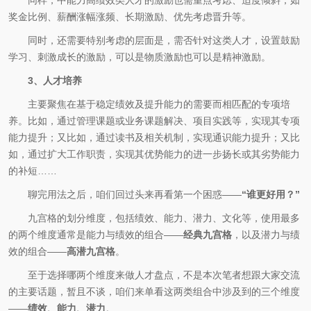
奖金比例、薪酬涨幅涨频、长期激励、优先考虑晋升等。
同时，还需要特别考虑的层面是，需否针对这类人才，设置鼓励
学习、刺激成长的激励，可以是物质激励也可以是精神激励。
3、人才培养
主要聚焦在基于稳定绩效及提升能力的需要而相匹配的专项培
养。比如，通过管理课题或业务课题解决、项目实践等，实现其专项
能力提升；又比如，通过读书及相关机制，实现通识能力提升；又比
如，通过扩大工作职责，实现其优势能力的进一步扬长或其劣势能力
的补短……
聊完用法之后，咱们回过头来再看第一个困惑——
“谁更好用？”
九宫格的划分维度，包括绩效、能力、潜力、文化等，使用最多
的两个维度通常是能力与绩效的组合——
经典九宫格
，以及潜力与绩
效的组合——
高潜九宫格
。
至于选择哪两个维度来做人才盘点，不是本次笔者想跟大家交流
的主要话题，暂且不谈，咱们来单看这两类组合中涉及到的三个维度
——
绩效、能力、潜力
。