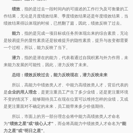
绩效
，指的是过去一段时间内的可描述的工作行为及可衡量的工
作结果，无论是月度绩效结果、季度绩效结果还是年度绩效结果，当
绩效结果得以体现的时候，已然翻了篇，因此，绩效反映了过去。
能力
，指的是完成一项目标或任务所体现出来的综合素质，无论
是较易提升的显性素质还是较难提升的隐性素质，提升与改变都需要
一个过程，所以，能力反映了当下。
潜力
，指的是潜在的能力，代表着通过自我积累与外力作用，未
来能力发展的可能性，因此，潜力反映了未来。
总结：绩效反映过去，能力反映现在，潜力反映未来
所以，高能力中绩效类人才、中能力高绩效类人才，背后代表的
是
企业的用人理念
，是更注重员工产生了多少业绩，还是更注重环境
不变的情况下，能够期待员工在现在位置可以维持怎样的业绩，又或
是更注重面对不确定的未来，员工能带来多少价值期待。
所以，市面上的另一部分理念会将中能力高绩效类人才命名
为
“绩效之星”或“核心人才”
，而会将高能力中绩效类人才命名为
“能
力之星”或“明日之星”
。