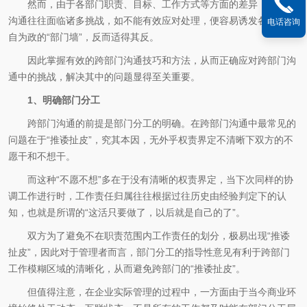
然而，由于各部门职责、目标、工作方式等方面的差异，跨部门
沟通往往面临诸多挑战，如不能有效应对处理，便容易诱发各部门各
电话咨询
自为政的“部门墙”，反而适得其反。
因此掌握有效的跨部门沟通技巧和方法，从而正确应对跨部门沟
通中的挑战，解决其中的问题显得至关重要。
1、明确部门分工
跨部门沟通的前提是部门分工的明确。在跨部门沟通中最常见的
问题在于“推诿扯皮”，究其本因，无外乎权责界定不清晰下双方的不
愿干和不想干。
而这种“不愿不想”多在于没有清晰的权责界定，当下次同样的协
调工作进行时，工作责任归属往往根据过往历史由经验判定下的认
知，也就是所谓的“这活只要做了，以后就是自己的了”。
双方为了避免不在职责范围内工作责任的划分，极易出现“推诿
扯皮”，因此对于管理者而言，部门分工的指导性意见有利于跨部门
工作模糊区域的清晰化，从而避免跨部门的“推诿扯皮”。
但值得注意，在企业实际管理的过程中，一方面由于当今商业环