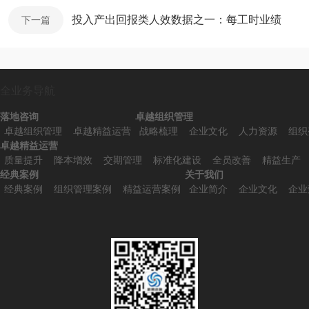
投入产出回报类人效数据之一：每工时业绩
下一篇
全业务导航
落地咨询
卓越组织管理
卓越组织管理
卓越精益运营
战略梳理
企业文化
人力资源
组织
卓越精益运营
质量提升
降本增效
交期管理
标准化建设
全员改善
精益生产
经典案例
关于我们
经典案例
组织管理案例
精益运营案例
企业简介
企业文化
企业