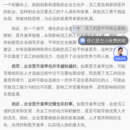
一个积极向上、鼓励创新和进取的企业文化中，员工更容易获得晋升
的机会。这样的企业注重员工的个人成长和发展，鼓励员工勇于挑战
自我、突破传统思维，为企业的发展带来新的机遇。
相反，在一个保守、僵化的企业文化中，员工的晋升可能会受到
限制，晋升速率较慢，从而影响员工的工作积极性和人效。例如，一
你们是怎么收费的呢
些创新型企业倡导开放、平等的文化氛围，鼓励员工提出新的想法和
建议，对有创新精神和突出贡献的员工给予快速晋升。这种文化氛围
不仅激发了员工的创新活力，也提升了企业的竞争力和人效。
然而，企业晋升速率也并非越快越好。
如果晋升速率过快，可能
导致组织在人才选拔过程中过于注重短期业绩，而忽视了员工的综合
素质和潜力，这样可能会选拔出一些并不适合更高职位的人，可能会
导致员工能力与职位不匹配，影响工作质量和效率，进而影响组织的
长期发展。
相反，企业晋升速率过慢也非好事。
如晋升速率过慢，会使员工
感到沮丧和失望，失去工作的动力和积极性，甚至可能导致优秀人才
的流失。因此，企业需要根据自身的发展战略、人才需求和组织文
化，合理控制晋升速率，以实现人效的最大化。