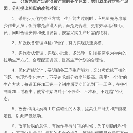
三、分析完生产过剩浪费产生的各个原因，我们就来针对每个原
因，分别提出相应的改善对策：
1、采用少人化的作业方式，生产能力过剩时，应尽量先考虑减
少作业人员，但并非是辞退人员，而是更合理、更有效率地利用人
员，同时合理安排和使用设备，按需采购生产所需的物料。
2、加强设备管理点检和维保，努力实现快速换模。
3、实施看板管理，实现小批量、多品种，以顾客需求为导向的
拉动生产方式。合理配置资源，提高生产计划的合理性。
4、优化产线设计，要明确各工序生产能力，充分考虑线平衡的
问题，实现均衡化生产，不要追求部分效率的提高。采用“一个流“的
生产方式，每道工序加工完一个制件后要立即流到下一工序，在整个
制造加工过程中，使零件始终处于“不停滞、不堆积、不超越”的状
态。
5、改善和消灭妨碍工序信赖性的因素，提高生产能力和产能稳
定性，以此降低波动。
6、改革错误的意识，有操作等待时间的时候，为了明确此种情
况，先不要让作业员进行其他多余的操作，等待时间明显化后再有针