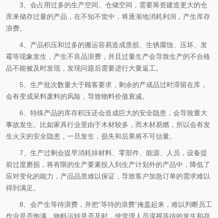
3、会占用过多的生产空间、仓储空间，需要筹资建造更大的仓
库来储存过量的产品，在不知不觉中，将逐渐地消耗利润，产生库存
浪费。
4、产品积压和过多的搬运容易造成质损、生锈腐蚀、压坏、发
霉等现象发生，产生不良品浪费，并且过量生产会导致生产的不合格
品不能被及时发现，发现问题后需要进行大量返工。
5、生产批次数量大于顾客要求，剩余的产成品过时滞留在库，
会有变成呆料废料的风险，导致物料价值衰减。
6、特殊产品的库存积压还会造成巨大的安全隐患，会导致重大
事故发生。比如家具行业里由于木材较多，而木材易燃，所以会有发
生火灾的安全隐患，一旦发生，损失和后果将不可估量。
7、生产过剩会提早消耗掉材料、零部件、能源、人员，设备提
前过度磨损，将有限的生产要素投入到生产计划外的产品中，降低了
应对变化的能力，产品品质难以保证，导致客户加急订单的需求难以
得到满足。
8、会产生等待浪费，并把“等待的浪费”掩盖起来，难以判断员工
作业是否饱满，物料运转是否及时，使管理人员漠视等待的发生和存