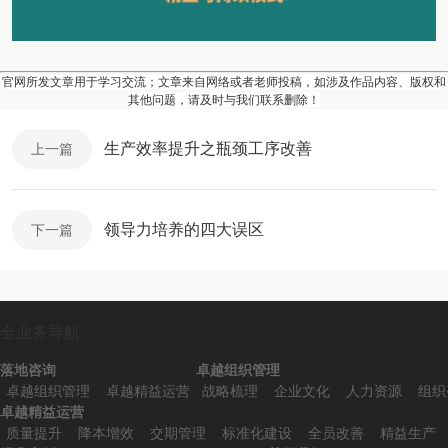
官网所发文章用于学习交流；文章来自网络或者老师投稿，如涉及作品内容、版权和
其他问题，请及时与我们联系删除！
生产效率提升之瓶颈工序改善
上一篇
领导力培养的四大误区
下一篇
全业务导航
落地咨询
卓越组织管理
卓越组织管理
卓越精益运营
战略梳理
企业文化
人力资源
组织
卓越精益运营
质量提升
降本增效
交期管理
标准化建设
全员改善
精益生产