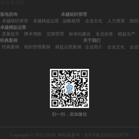
全业务导航
落地咨询
卓越组织管理
卓越组织管理
卓越精益运营
战略梳理
企业文化
人力资源
组织
卓越精益运营
质量提升
降本增效
交期管理
标准化建设
全员改善
精益生产
经典案例
关于我们
经典案例
组织管理案例
精益运营案例
企业简介
企业文化
企业
扫一扫，添加微信
Copyright © 2011-2026 网站备案号：
京ICP备2022011287号