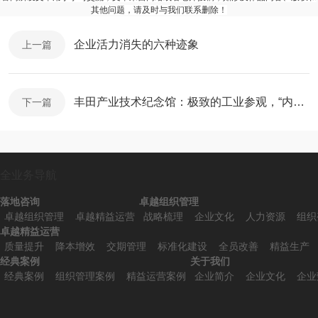
其他问题，请及时与我们联系删除！
企业活力消失的六种迹象
上一篇
丰田产业技术纪念馆：极致的工业参观，“内容尽在眼前”
下一篇
全业务导航
落地咨询
卓越组织管理
卓越组织管理
卓越精益运营
战略梳理
企业文化
人力资源
组织
卓越精益运营
质量提升
降本增效
交期管理
标准化建设
全员改善
精益生产
经典案例
关于我们
经典案例
组织管理案例
精益运营案例
企业简介
企业文化
企业