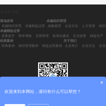
全业务导航
落地咨询
卓越组织管理
卓越组织管理
卓越精益运营
战略梳理
企业文化
人力资源
组织
卓越精益运营
质量提升
降本增效
交期管理
标准化建设
全员改善
精益生产
经典案例
关于我们
经典案例
组织管理案例
精益运营案例
企业简介
企业文化
企业
×
欢迎来到本网站，请问有什么可以帮您？
扫一扫，添加微信