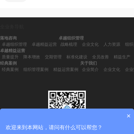
全业务导航
落地咨询
卓越组织管理
卓越组织管理
卓越精益运营
战略梳理
企业文化
人力资源
组织
卓越精益运营
质量提升
降本增效
交期管理
标准化建设
全员改善
精益生产
经典案例
关于我们
经典案例
组织管理案例
精益运营案例
企业简介
企业文化
企业
×
欢迎来到本网站，请问有什么可以帮您？