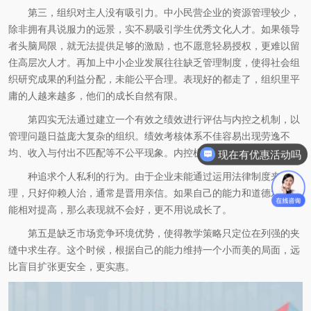
第三，组织对主人没有吸引力。中小民营企业的资源管理较少，
除非拥有具说服力的远景，实不易吸引学生优秀文化人才。如果领导
者头脑局限，就无法提供足够的激励，也不愿意轻易授权，更难以留
住高层次人才。再加上中小企业发展往往缺乏管理制度，使得社会组
织研究成果的利益分配，未能公平合理。表现好的都走了，组织里平
庸的人越来越多，他们的成长自然有限。
第四实无法通过建立一个有效之绩效进行评估与内控之机制，以
管理问题日益庞大复杂的组织。绩效考核体系不佳容易出现劳逸不
均、收入与付出不匹配等不公平现象。内控机制缺乏，则无法杜绝各
现在有优惠活动吗
种追求个人私利的行为。由于企业未能通过运用法律制度来管
理，只好仰赖人治，通常是晋用亲信。如果自己的能力和道德水平不
能相对提高，那么表现就不会好，更不用说成长了。
第五是缺乏市场竞争环境优势，使得教学策略只定位在列强的夹
缝中求生存。这个时候，根据自己的能力维持一个小而美的局面，远
比盲目扩张更安全，更实惠。