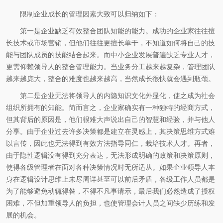
限制企业成长的管理因素大致可以归纳如下：
第一是企业缺乏有效整合团队知能的能力。成功的企业家往往擅
长技术或市场营销，但他们往往更擅长单干，不知道如何将自己的技
能与团队成员的技能结合起来。而中小企业发展普遍缺乏专业人才，
更需仰赖领导人的整合管理能力。当业务分工越来越复杂，管理团队
越来越庞大，整合的难度也越来越高，当然成长很快就会遇到瓶颈。
第二是企业无法将领导人的内隐知识文化外显化，使之成为社会
组织所拥有的知能。简而言之，企业家确实有一种独特的经商方式，
但其背后的原因是，他们很难大声说出自己的智慧和经验，并与他人
分享。由于企业过去许多决策都是建立在灵感上，其决策思维方式难
以言传，因此也无法得到有效方法指导同仁，栽培技术人才。再者，
由于隐性逻辑没有得到充分表达，无法形成明确的政策和决策原则，
使得各级管理者在面对各种决策情况时无所适从。如果企业领导人本
身在逻辑设计思维上未尽周详甚至可以前后矛盾，各级工作人员都是
为了能够避免动辄得咎，不得不凡事请示，最后我们必然造成了授权
困难，不但加重领导人的负担，也使管理会计人员之间缺少历练和发
展的机会。