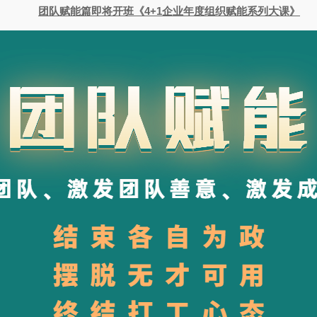
团队赋能篇即将开班《4+1企业年度组织赋能系列大课》