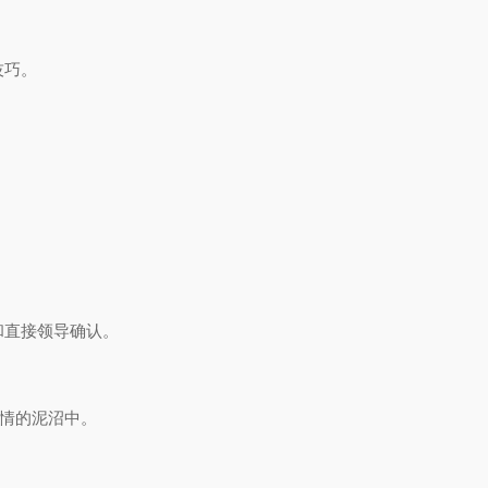
技巧。
和直接领导确认。
知情的泥沼中。