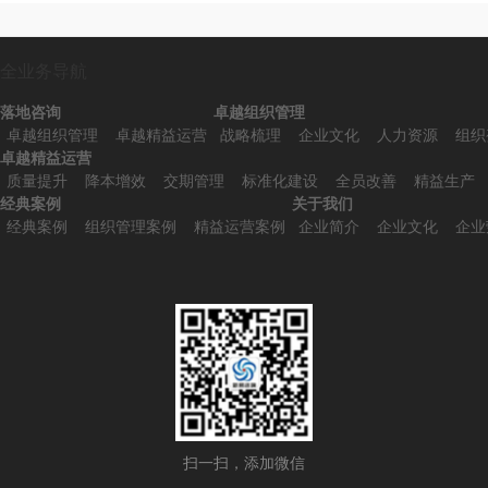
全业务导航
落地咨询
卓越组织管理
卓越组织管理
卓越精益运营
战略梳理
企业文化
人力资源
组织
卓越精益运营
质量提升
降本增效
交期管理
标准化建设
全员改善
精益生产
经典案例
关于我们
经典案例
组织管理案例
精益运营案例
企业简介
企业文化
企业
扫一扫，添加微信